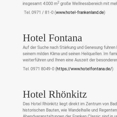
2
insgesamt 4.000 m
große Wellnessbereich mit meh
Tel. 0971 / 81-0 (
www.hotel-frankenland.de
)
Hotel Fontana
Auf der Suche nach Stärkung und Genesung fuhren b
seinem milden Klima und seinen Heilquellen. Im f
weiterführen und Ihnen eine Auszeit der besondere
Tel. 0971 8049-0 (
https://www.hotelfontana.de/
)
Hotel Rhönkitz
Das Hotel Rhönkitz liegt direkt im Zentrum von Bad
historischen Bauten, wie Wandelhalle und Regentenb
Abendveranstaltungen der Franken Classic sind in 